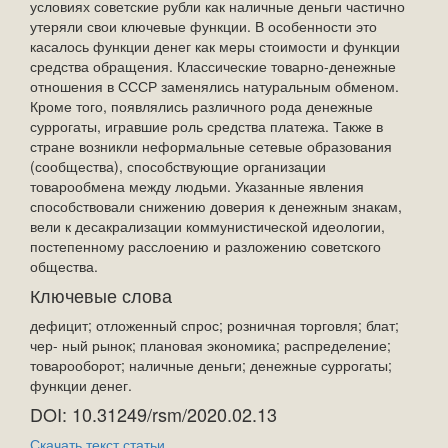
условиях советские рубли как наличные деньги частично
утеряли свои ключевые функции. В особенности это
касалось функции денег как меры стоимости и функции
средства обращения. Классические товарно-денежные
отношения в СССР заменялись натуральным обменом.
Кроме того, появлялись различного рода денежные
суррогаты, игравшие роль средства платежа. Также в
стране возникли неформальные сетевые образования
(сообщества), способствующие организации
товарообмена между людьми. Указанные явления
способствовали снижению доверия к денежным знакам,
вели к десакрализации коммунистической идеологии,
постепенному расслоению и разложению советского
общества.
Ключевые слова
дефицит; отложенный спрос; розничная торговля; блат;
чер- ный рынок; плановая экономика; распределение;
товарооборот; наличные деньги; денежные суррогаты;
функции денег.
DOI: 10.31249/rsm/2020.02.13
Скачать текст статьи