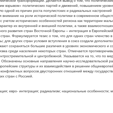
мической трансформации. Делается вывод о том, что политическ
им взрывом» политических партий и движений, повышением уровн
ло одной из причин роста популистских и радикальных настроений
я внимание на роли исторической политики в современном общест
с учетом исторических особенностей региона как территории малы
арактер их внутренней и внешней политики, а также взаимоотнош
ого развития стран Восточной Европы – интеграция в Европейский
тран. Формулируется тезис о том, что для одних стран членство 
; для других стран условия вступления в союз создали дополнит
ают сохраняться большие различия в уровнях экономического и со
изма среди населения некоторых стран. Отмечается противоречивы
ентростремительной и центробежной. Указывается на то, что по м
и. Обозначены основные направления научно-исследовательской ра
вропейские структуры и их взаимодействия в решении общеевропей
 конфликтных вопросов двусторонних отношений между государст
х стран с Россией.
ия; евро- интеграция; радикализм; национальные особенности; м