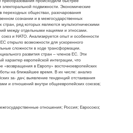
ие преобразования происходили быстрее
я электоральной подвижности. Экономические
 в переходных обществах, разочарования
венном сознании и в межгосударственных
х стран, ряд которых являются мультиэтническими
ений между отдельными нациями и этносами.
 союз и НАТО. Анализируется опыт и особенности
в ЕС открыло возможности для ускоренного
ельные сложности в ходе трансформации.
циального развития стран – членов ЕС. Эти
й характер европейской интеграции, что
ере «возвращения в Европу» восточноевропейских
боты на ближайшее время. В их числе: анализ
ских за- дач; выявление тенденций отстаивания
вами и отношений внутри общеевропейских союзов;
ежгосударственные отношения; Россия; Евросоюз;