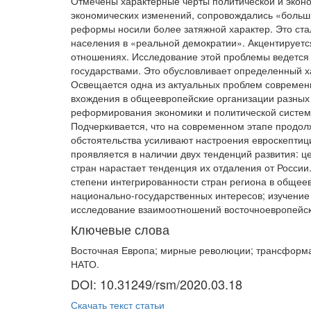
Отмечены характерные черты политической и эконо
экономических изменений, сопровождались «больш
реформы носили более затяжной характер. Это ста
населения в «реальной демократии». Акцентируетс
отношениях. Исследование этой проблемы ведется 
государствами. Это обусловливает определенный х
Освещается одна из актуальных проблем современн
вхождения в общеевропейские организации разных с
реформирования экономики и политической системы
Подчеркивается, что на современном этапе продолж
обстоятельства усиливают настроения евроскептиц
проявляется в наличии двух тенденций развития: ц
стран нарастает тенденция их отдаления от Росси
степени интегрированности стран региона в общее
национально-государственных интересов; изучение
исследование взаимоотношений восточноевропейски
Ключевые слова
Восточная Европа; мирные революции; трансформац
НАТО.
DOI: 10.31249/rsm/2020.03.18
Скачать текст статьи