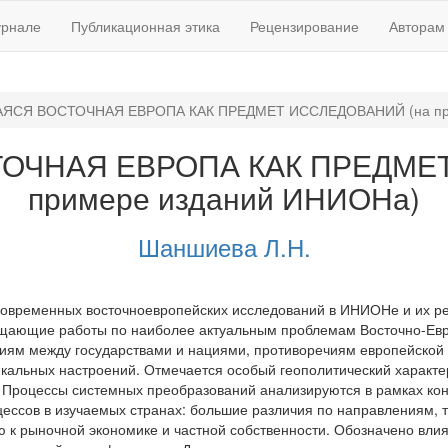
урнале
Публикационная этика
Рецензирование
Авторам
СЯ ВОСТОЧНАЯ ЕВРОПА КАК ПРЕДМЕТ ИССЛЕДОВАНИЙ (на при
ЧНАЯ ЕВРОПА КАК ПРЕДМЕТ
примере изданий ИНИОНа)
Шаншиева Л.Н.
овременных восточноевропейских исследований в ИНИОНе и их рез
щающие работы по наиболее актуальным проблемам Восточно-Евро
иям между государствами и нациями, противоречиям европейской 
кальных настроений. Отмечается особый геополитический характер
 Процессы системных преобразований анализируются в рамках к
ссов в изучаемых странах: большие различия по направлениям, 
ю к рыночной экономике и частной собственности. Обозначено влия