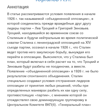
Аннотация
В статье рассматриваются условия появления в начале
1926 г. так называемой «объединенной оппозиции», в
которой соединились прежде враждебные друг другу
лидеры партии – Лев Троцкий и Григорий Зиновьев.
Троцкий, находившийся во временном союзе со
Сталиным и будучи нейтральным во время политической
схватки Сталина с ленинградской оппозицией на XIV
съезде партии, осознал в начале 1926 г., что Сталин
ведет против него закулисную борьбу, вынуждая его
перейти в оппозицию. Выясняется, что у Сталина был
план, который включал в себя расчет на то, что Троцкий и
Зиновьев будут разбиты не поодиночке, а вместе.
Появление «объединенной оппозиции» в 1926 г. не было
результатом спонтанного объединения. Сталин
специально создавал условия отстранения лидеров
оппозиции от принятия любых решений, чтобы при
определенных маневрах разбить их как одну силу,
противостоящую «партии», с мнением которой он
отождествлял свою доминирующую группировку в
Центральном Комитете ВКП(б). «Генеральный план»