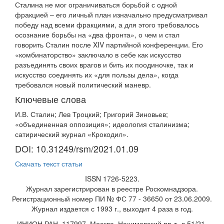
Сталина не мог ограничиваться борьбой с одной
фракцией – его личный план изначально предусматривал
победу над всеми фракциями, а для этого требовалось
осознание борьбы на «два фронта», о чем и стал
говорить Сталин после XIV партийной конференции. Его
«комбинаторство» заключало в себе как искусство
разъединять своих врагов и бить их поодиночке, так и
искусство соединять их «для пользы дела», когда
требовался новый политический маневр.
Ключевые слова
И.В. Сталин; Лев Троцкий; Григорий Зиновьев;
«объединенная оппозиция»; идеология сталинизма;
сатирический журнал «Крокодил».
DOI: 10.31249/rsm/2021.01.09
Скачать текст статьи
ISSN 1726-5223.
Журнал зарегистрирован в реестре Роскомнадзора.
Регистрационный номер ПИ № ФС 77 - 36650 от 23.06.2009.
Журнал издается с 1993 г., выходит 4 раза в год.
ИНИОН РАН, 117997, Москва, Нахимовский пр-т, д.51/21.