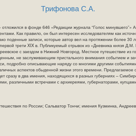
Трифонова С.А.
 отложился в фонде 646 «Редакции журнала “Голос минувшего”» А
тами. Как правило, он был интересен исследователям как источни
ко поденные записи, которые автор вел на протяжении более 30 л
 первой трети XIX в. Публикуемый отрывок из «Дневника князя Д.М
дреевское с заездом в Нижний Новгород. Местное путешествие из го
ыденным, не заслуживающим пристального внимания событием и за
си, подробно описывающие наряду со многими другими событиями 
зличных аспектов обыденной жизни этого времени. Предлагаемое 
дет сразу в два имения, находящихся в разных губерниях – Симбир
ми, различными встречами с архиереями, губернаторами, купцами
утешествия по России; Сальватор Тончи; имения Кузминка, Андрее