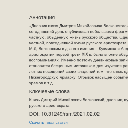
Аннотация
«Дневник князя Дмитрия Михайловича Волконского»
сегодняшний день опубликован небольшими фрагмен
частную, обыденную жизнь русского общества. Одна
частной, повседневной жизни русского аристократа
М.Д. Волконским в два его имения – Кузминка и Ан
аристократии первой трети XIX в. было вполне об
воспоминаниях. Именно поэтому дневниковые запи
становятся бесценным источником для изучения ра
летних посещений своих владений тем, что князь е
Нижегородскую ярмарку. Отрывок насыщен события
храмов и т.д.
Ключевые слова
Князь Дмитрий Михайлович Волконский; дневник; п
русского аристократа.
DOI: 10.31249/rsm/2021.02.02
Скачать текст статьи