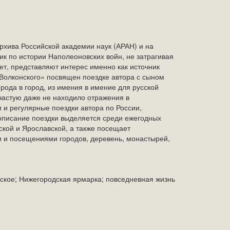
рхива Российской академии наук (АРАН) и на
к по истории Наполеоновских войн, не затрагивая
ет, представляют интерес именно как источник
. Волконского» посвящен поездке автора с сыном
рода в город, из имения в имение для русской
частую даже не находило отражения в
и регулярные поездки автора по России,
описание поездки выделяется среди ежегодных
ской и Ярославской, а также посещает
 и посещениями городов, деревень, монастырей,
вское; Нижегородская ярмарка; повседневная жизнь