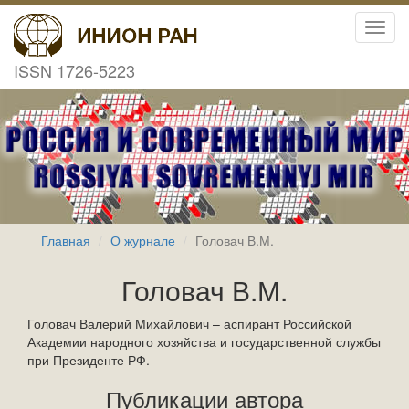
Toggl
navig
ISSN 1726-5223
Главная
О журнале
Головач В.М.
Головач В.М.
Головач Валерий Михайлович – аспирант Российской
Академии народного хозяйства и государственной службы
при Президенте РФ.
Публикации автора