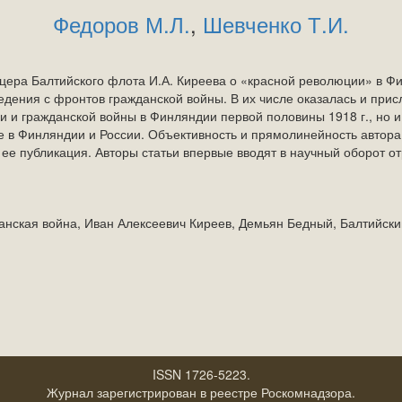
Федоров М.Л.
,
Шевченко Т.И.
цера Балтийского флота И.А. Киреева о «красной революции» в Ф
ения с фронтов гражданской войны. В их числе оказалась и присл
 и гражданской войны в Финляндии первой половины 1918 г., но и
е в Финляндии и России. Объективность и прямолинейность автора
ь ее публикация. Авторы статьи впервые вводят в научный оборот о
анская война, Иван Алексеевич Киреев, Демьян Бедный, Балтийск
ISSN 1726-5223.
Журнал зарегистрирован в реестре Роскомнадзора.