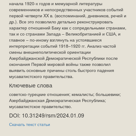
начала 1920-х годов и мемуарной литературы
современников и непосредственных участников событий
первой четверти XX в. (воспоминаний, дневников, речей и
др.). Все это позволило детально реконструировать
характер отношений Баку как с сопредельными странами,
так и со странами Запада – Великобританией и США, и
главное – по-иному взглянуть на устоявшиеся
интерпретации событий 1918–1920 гг. Анализ частой
смены внешнеполитической ориентации
Азербайджанской Демократической Республики после
окончания Первой мировой войны также позволил
выявить основные причины столь быстрого падения
мусаватистского правительства.
Ключевые слова
советско-турецкие отношения; кемалисты; большевики;
Азербайджанская Демократическая Республика;
мусаватистское правительство.
DOI: 10.31249/rsm/2024.01.09
Скачать текст статьи